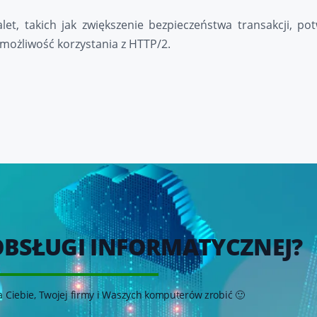
et, takich jak zwiększenie bezpieczeństwa transakcji, po
ożliwość korzystania z HTTP/2.
OBSŁUGI INFORMATYCZNEJ?
 Ciebie, Twojej firmy i Waszych komputerów zrobić 🙂