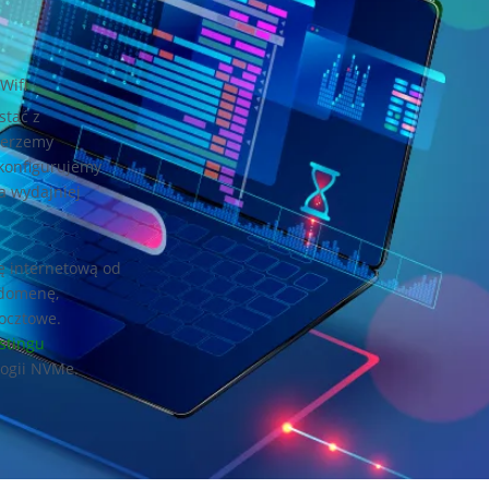
Wifi
stać z
bierzemy
konfigurujemy
a wydajniej
ę internetową od
 domenę,
ocztowe.
stingu
logii NVMe.