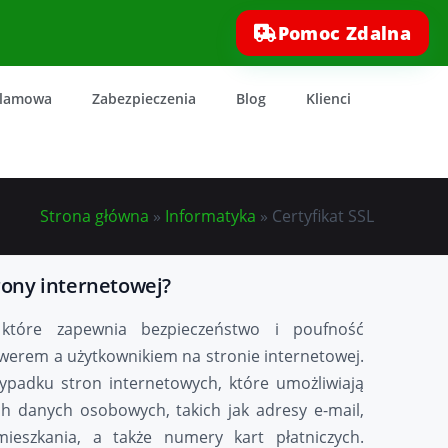
Pomoc Zdalna
klamowa
Zabezpieczenia
Blog
Klienci
Strona główna
»
Informatyka
»
Certyfikat SSL
trony internetowej?
, które zapewnia bezpieczeństwo i poufność
werem a użytkownikiem na stronie internetowej.
zypadku stron internetowych, które umożliwiają
 danych osobowych, takich jak adresy e-mail,
ieszkania, a także numery kart płatniczych.