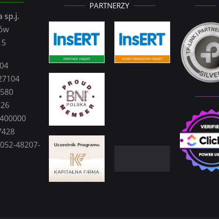
PARTNERZY
 sp.j.
zów
15
104
27104
2580
326
0400000
7428
3052-48207-