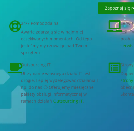
Zapoznaj się r
24/7 Pomoc zdalna
Serwi
Awarie zdarzają się w najmniej
Jeśli 
oczekiwanych momentach. Od tego
posłus
jesteśmy my czuwając nad Twoim
serwi
sprzętem
Outsourcing IT
Strony
Utrzymanie własnego działu IT jest
Dopier
drogie. Lepiej wydelegować działania IT
strony
np. do nas 🙂 Oferujemy miesięczne
obecna
pakiety obsługi informatycznej w
Skonta
ramach działań
Outsourcing IT
.