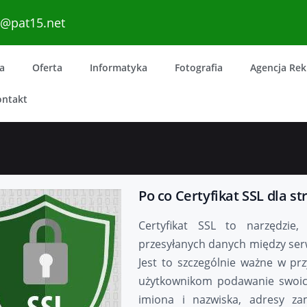
o@pat15.net
a
Oferta
Informatyka
Fotografia
Agencja Re
ontakt
Po co Certyfikat SSL dla s
Certyfikat SSL to narzędzie
przesyłanych danych między ser
Jest to szczególnie ważne w pr
użytkownikom podawanie swoich
imiona i nazwiska, adresy zam