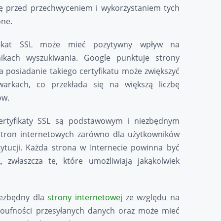
nę przed przechwyceniem i wykorzystaniem tych
one.
yfikat SSL może mieć pozytywny wpływ na
ikach wyszukiwania. Google punktuje strony
 a posiadanie takiego certyfikatu może zwiększyć
arkach, co przekłada się na większą liczbę
ów.
ertyfikaty SSL są podstawowym i niezbędnym
tron internetowych zarówno dla użytkowników
stytucji. Każda strona w Internecie powinna być
 zwłaszcza te, które umożliwiają jakąkolwiek
niezbędny dla
strony internetowej
ze względu na
poufności przesyłanych danych oraz może mieć