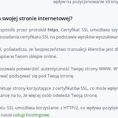
wpływ na pozycjonowanie strony
a swojej stronie internetowej?
y sposób przez protokół
https
, Certyfikat SSL umożliwia s
posiadania certyfikatu SSL na podstawie wyników wyszukiwan
L poświadcza, że bezpieczeństwo transakcji klientów jest dl
akupów w Twoim sklepie online.
L pozwala potwierdzić autentyczność Twojej strony WWW. W 
wać podszywać się pod Twoją stronę.
ktuje strony korzystające z certyfikatów SSL, co może wpł
ansę na to, że więcej osób odwiedzi Twoją stronę.
katu SSL umożliwia korzystanie z HTTP/2, co wpływa pozyty
ź nasze
usługi hostingowe
.