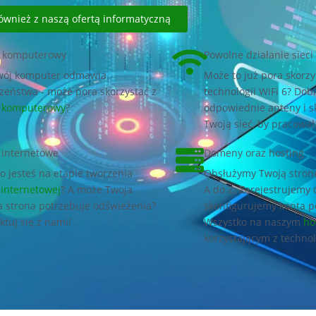
ównież z naszą ofertą informatyczną
s komputerowy
Powolne działanie sieci 
Twój komputer odmawia
Może to już pora skorzy
zeństwa - może pora skorzystać z
technologii WiFi 6? Do
s komputerowy
?
odpowiednie anteny i s
Twoją sieć, by pracował
 internetowe
Domeny oraz hosting
o jesteś na etapie tworzenia
Obsłużymy Twoją stron
 internetowej
? A może Twoja
A do Z. Zarejestrujemy
 strona potrzebuje odświeżenia?
skonfigurujemy konta p
ktuj się z nami!
Wszystko na naszym
ho
korzystającym z techno