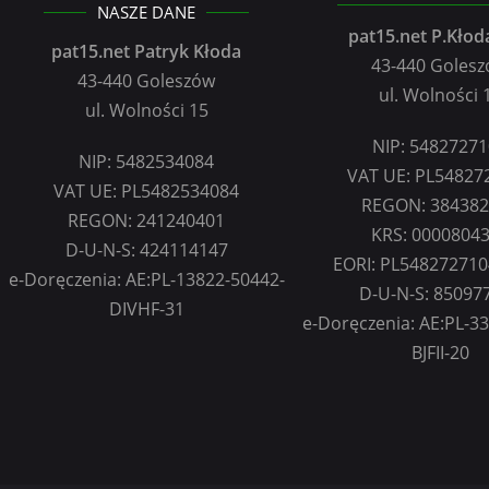
NASZE DANE
pat15.net P.Kłoda
pat15.net Patryk Kłoda
43-440 Goles
43-440 Goleszów
ul. Wolności 
ul. Wolności 15
NIP: 5482727
NIP: 5482534084
VAT UE: PL54827
VAT UE: PL5482534084
REGON: 38438
REGON: 241240401
KRS: 0000804
D-U-N-S: 424114147
EORI: PL54827271
e-Doręczenia: AE:PL-13822-50442-
D-U-N-S: 85097
DIVHF-31
e-Doręczenia: AE:PL-3
BJFII-20