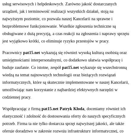
usług serwisowych i helpdeskowych. Zarówno jakość dostarczanych
urządzeń, jak i terminowość realizacji wszystkich działań, stoją na
najwyższym poziomie, co pozwala naszej Kancelarii na sprawne i
bezproblemowe funkcjonowanie. Wszelkie zgłoszenia techniczne są
obsługiwane z dużą precyzją, a czas reakcji na zgłoszenia i naprawy sprzętu
jest wyjątkowo krótki, co eliminuje ryzyko przestojów w pracy.
Pracownicy
pat15.net
wykazują się również wysoką kulturą osobistą oraz
umiejętnościami interpersonalnymi, co dodatkowo ułatwia współpracę i
buduje zaufanie. Co istotne, zespół
pat15.net
wykazuje się wszechstronną
wiedzą na temat najnowszych technologii oraz bieżących rozwiązań
informatycznych, które są skutecznie implementowane w naszej Kancelarii,
umożliwiając nam korzystanie z najbardziej efektywnych narzędzi w
codziennej pracy.
Współpracując z firmą
pat15.net Patryk Kłoda
, doceniamy również ich
elastyczność i zdolność do dostosowania oferty do naszych specyficznych
potrzeb. Firma ta nie tylko dostarcza sprzęt najwyższej jakości, ale także
oferuje doradztwo w zakresie rozwoju infrastruktury informatycznej, co