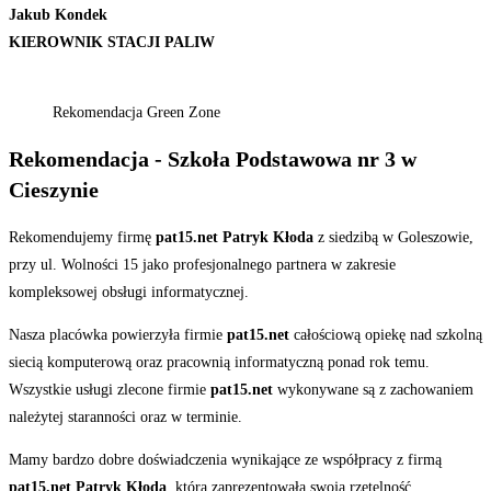
Jakub Kondek
KIEROWNIK STACJI PALIW
Rekomendacja Green Zone
Rekomendacja - Szkoła Podstawowa nr 3 w
Cieszynie
Rekomendujemy firmę
pat15.net Patryk Kłoda
z siedzibą w Goleszowie,
przy ul. Wolności 15 jako profesjonalnego partnera w zakresie
kompleksowej obsługi informatycznej.
Nasza placówka powierzyła firmie
pat15.net
całościową opiekę nad szkolną
siecią komputerową oraz pracownią informatyczną ponad rok temu.
Wszystkie usługi zlecone firmie
pat15.net
wykonywane są z zachowaniem
należytej staranności oraz w terminie.
Mamy bardzo dobre doświadczenia wynikające ze współpracy z firmą
pat15.net Patryk Kłoda
, która zaprezentowała swoją rzetelność,