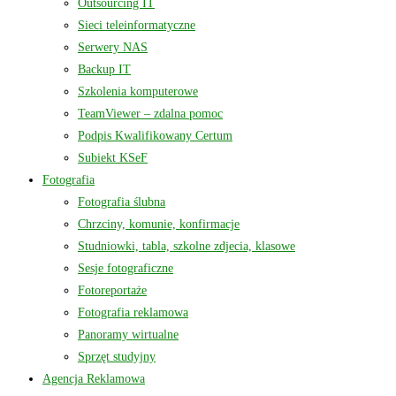
Outsourcing IT
Sieci teleinformatyczne
Serwery NAS
Backup IT
Szkolenia komputerowe
TeamViewer – zdalna pomoc
Podpis Kwalifikowany Certum
Subiekt KSeF
Fotografia
Fotografia ślubna
Chrzciny, komunie, konfirmacje
Studniowki, tabla, szkolne zdjecia, klasowe
Sesje fotograficzne
Fotoreportaże
Fotografia reklamowa
Panoramy wirtualne
Sprzęt studyjny
Agencja Reklamowa