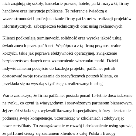
nich znajdują się szkoły, kancelarie prawne, hotele, parki rozrywki, firmy
handlowe oraz instytucje publiczne.
Te referencje świadczą o
wszechstronności i profesjonalizmie firmy pat15.net w realizacji projektów
informatycznych, zabezpieczeń technicznych oraz usług reklamowych.
Klienci podkreślają terminowość, solidność oraz wysoką jakość usług
świadczonych przez pat15.net.
Współpraca z tą firmą przynosi realne
korzyści, takie jak poprawa efektywności operacyjnej, zwiększenie
bezpieczeństwa danych oraz wzmocnienie wizerunku marki.
Dzięki
indywidualnemu podejściu do każdego projektu, pat15.net potrafi
dostosować swoje rozwiązania do specyficznych potrzeb klienta, co
przekłada się na wysoką satysfakcję z realizowanych usług.
Warto zaznaczyć, że firma pat15.net posiada ponad 15-letnie doświadczenie
na rynku, co czyni ją wiarygodnym i sprawdzonym partnerem biznesowym.
Jej zespół składa się z wykwalifikowanych specjalistów, którzy nieustannie
podnoszą swoje kompetencje, uczestnicząc w szkoleniach i zdobywając
nowe certyfikaty.
To zaangażowanie w rozwój i doskonalenie usług sprawia,
że pat15.net cieszy się zaufaniem klientów z całej Polski i Europy.