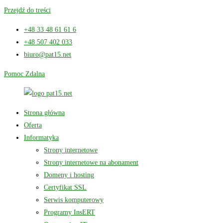
Przejdź do treści
+48 33 48 61 61 6
+48 507 402 033
biuro@pat15.net
Pomoc Zdalna
Strona główna
Oferta
Informatyka
Strony internetowe
Strony internetowe na abonament
Domeny i hosting
Certyfikat SSL
Serwis komputerowy
Programy InsERT