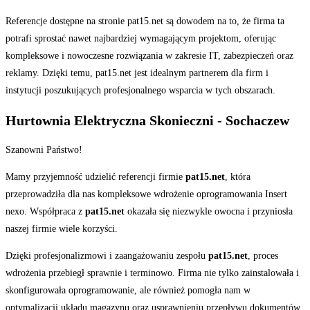
Referencje dostępne na stronie pat15.net są dowodem na to, że firma ta
potrafi sprostać nawet najbardziej wymagającym projektom, oferując
kompleksowe i nowoczesne rozwiązania w zakresie IT, zabezpieczeń oraz
reklamy.
Dzięki temu, pat15.net jest idealnym partnerem dla firm i
instytucji poszukujących profesjonalnego wsparcia w tych obszarach.
Hurtownia Elektryczna Skonieczni - Sochaczew
Szanowni Państwo!
Mamy przyjemność udzielić referencji firmie
pat15.net
, która
przeprowadziła dla nas kompleksowe wdrożenie oprogramowania Insert
nexo. Współpraca z
pat15.net
okazała się niezwykle owocna i przyniosła
naszej firmie wiele korzyści.
Dzięki profesjonalizmowi i zaangażowaniu zespołu
pat15.net
, proces
wdrożenia przebiegł sprawnie i terminowo. Firma nie tylko zainstalowała i
skonfigurowała oprogramowanie, ale również pomogła nam w
optymalizacji układu magazynu oraz usprawnieniu przepływu dokumentów