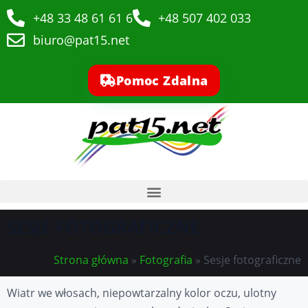
+48 33 48 61 61 6
+48 507 402 033
biuro@pat15.net
Pomoc Zdalna
SESJE FOTOGRAFICZNE
Strona główna
»
Fotografia
»
Sesje fotograficzne
Wiatr we włosach, niepowtarzalny kolor oczu, ulotny