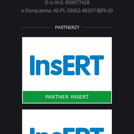
D-U-N-S: 850977428
e-Doręczenia: AE:PL-33052-48207-BJFII-20
PARTNERZY