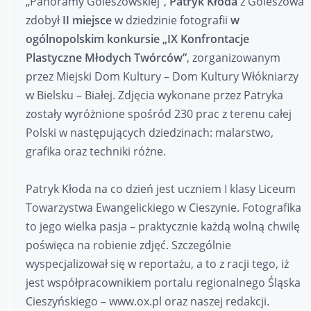
„Panoramy Goleszowskiej”,
Patryk Kłoda
z Goleszowa
zdobył
II miejsce
w dziedzinie fotografii
w
ogólnopolskim konkursie „IX Konfrontacje
Plastyczne Młodych Twórców”
, zorganizowanym
przez Miejski Dom Kultury – Dom Kultury Włókniarzy
w Bielsku – Białej. Zdjęcia wykonane przez Patryka
zostały wyróżnione spośród 230 prac z terenu całej
Polski w następujących dziedzinach: malarstwo,
grafika oraz techniki różne.
Patryk Kłoda na co dzień jest uczniem I klasy Liceum
Towarzystwa Ewangelickiego w Cieszynie. Fotografika
to jego wielka pasja – praktycznie każdą wolną chwilę
poświęca na robienie zdjęć. Szczególnie
wyspecjalizował się w reportażu, a to z racji tego, iż
jest współpracownikiem portalu regionalnego Śląska
Cieszyńskiego – www.ox.pl oraz naszej redakcji.