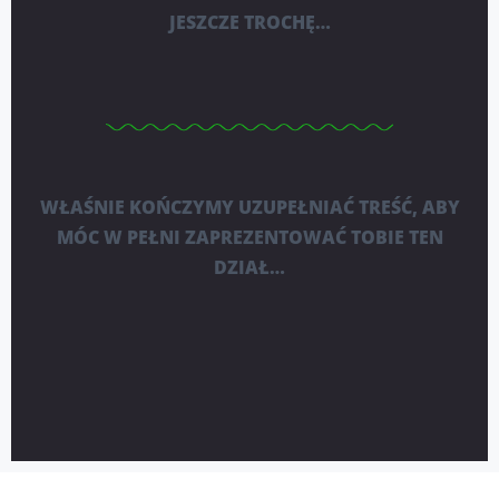
JESZCZE TROCHĘ…
WŁAŚNIE KOŃCZYMY UZUPEŁNIAĆ TREŚĆ, ABY
MÓC W PEŁNI ZAPREZENTOWAĆ TOBIE TEN
DZIAŁ…