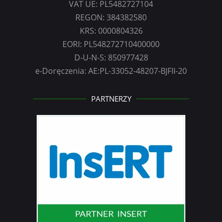
VAT UE: PL5482727104
REGON: 384382580
KRS: 0000804326
EORI: PL548272710400000
D-U-N-S: 850977428
e-Doręczenia: AE:PL-33052-48207-BJFII-20
PARTNERZY