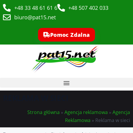
+48 33 48 61 61 6
+48 507 402 033
biuro@pat15.net
Pomoc Zdalna
REKLAMA W SIECI
Strona główna
»
Agencja reklamowa
»
Agencja
Reklamowa
»
Reklama w sieci