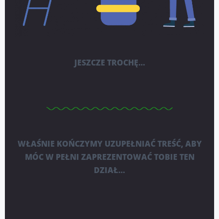
JESZCZE TROCHĘ…
WŁAŚNIE KOŃCZYMY UZUPEŁNIAĆ TREŚĆ, ABY
MÓC W PEŁNI ZAPREZENTOWAĆ TOBIE TEN
DZIAŁ…