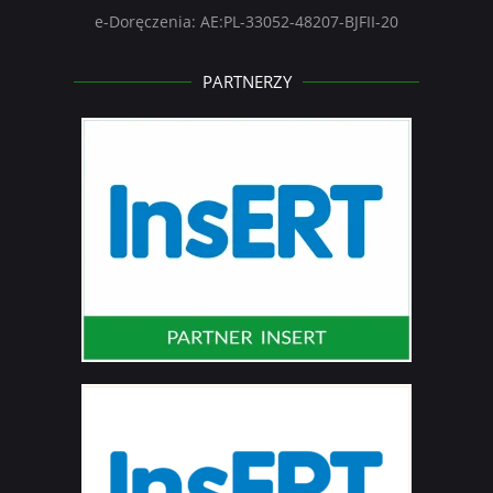
e-Doręczenia: AE:PL-33052-48207-BJFII-20
PARTNERZY