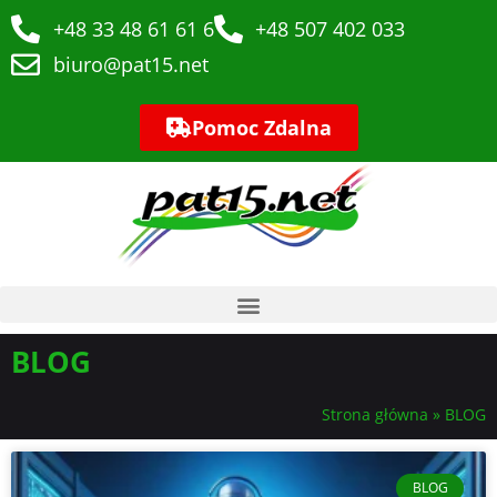
+48 33 48 61 61 6
+48 507 402 033
biuro@pat15.net
Pomoc Zdalna
BLOG
Strona główna
»
BLOG
BLOG