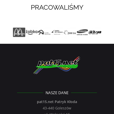
PRACOWALIŚMY
NASZE DANE
pat15.net Patryk Kłoda
43-440 Goleszów