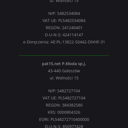
ul. Wolności 15
NIP: 5482534084
VAT UE: PL5482534084
REGON: 241240401
D-U-N-S: 424114147
e-Doręczenia: AE:PL-13822-50442-DIVHF-31
pat15.net P.Kłoda sp.j.
43-440 Goleszów
ul. Wolności 15
NIP: 5482727104
VAT UE: PL5482727104
REGON: 384382580
KRS: 0000804326
EORI: PL548272710400000
D-U-N-S: 850977428