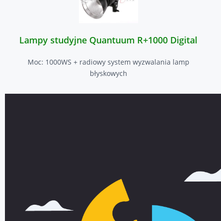
Lampy studyjne Quantuum R+1000 Digital
Moc: 1000WS + radiowy system wyzwalania lamp
błyskowych