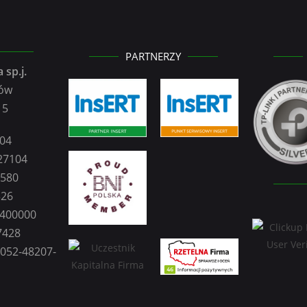
PARTNERZY
 sp.j.
zów
15
104
27104
2580
326
0400000
7428
3052-48207-