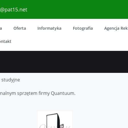
o@pat15.net
a
Oferta
Informatyka
Fotografia
Agencja Re
ontakt
i studyjne
jonalnym sprzętem firmy Quantuum.