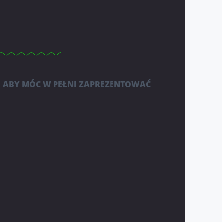
, ABY MÓC W PEŁNI ZAPREZENTOWAĆ