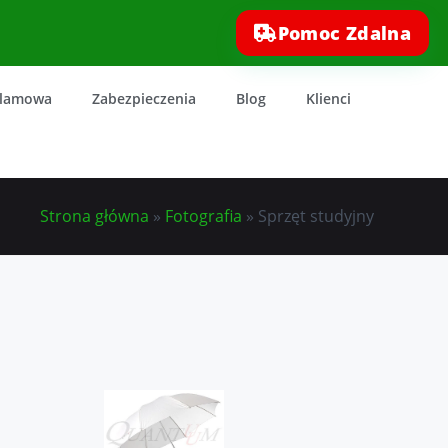
Pomoc Zdalna
klamowa
Zabezpieczenia
Blog
Klienci
Strona główna
»
Fotografia
»
Sprzęt studyjny