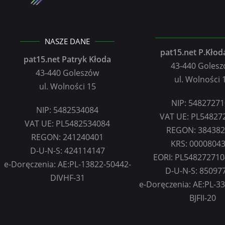
NASZE DANE
pat15.net P.Kłoda
pat15.net Patryk Kłoda
43-440 Goles
43-440 Goleszów
ul. Wolności 
ul. Wolności 15
NIP: 5482727
NIP: 5482534084
VAT UE: PL54827
VAT UE: PL5482534084
REGON: 38438
REGON: 241240401
KRS: 0000804
D-U-N-S: 424114147
EORI: PL54827271
e-Doręczenia: AE:PL-13822-50442-
D-U-N-S: 85097
DIVHF-31
e-Doręczenia: AE:PL-3
BJFII-20