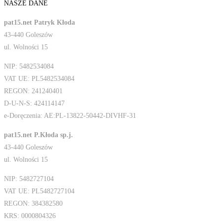
NASZE DANE
pat15.net Patryk Kłoda
43-440 Goleszów
ul. Wolności 15
NIP: 5482534084
VAT UE: PL5482534084
REGON: 241240401
D-U-N-S: 424114147
e-Doręczenia: AE:PL-13822-50442-DIVHF-31
pat15.net P.Kłoda sp.j.
43-440 Goleszów
ul. Wolności 15
NIP: 5482727104
VAT UE: PL5482727104
REGON: 384382580
KRS: 0000804326