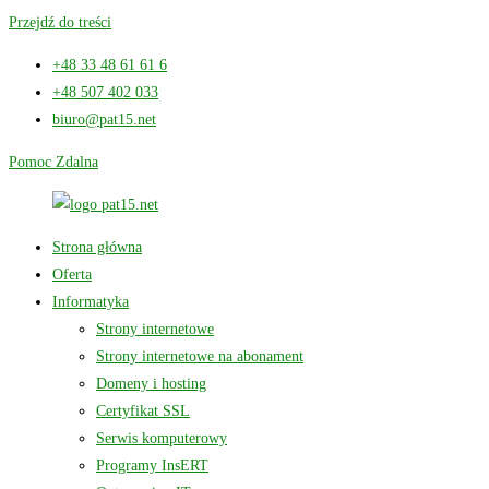
Przejdź do treści
+48 33 48 61 61 6
+48 507 402 033
biuro@pat15.net
Pomoc Zdalna
Strona główna
Oferta
Informatyka
Strony internetowe
Strony internetowe na abonament
Domeny i hosting
Certyfikat SSL
Serwis komputerowy
Programy InsERT