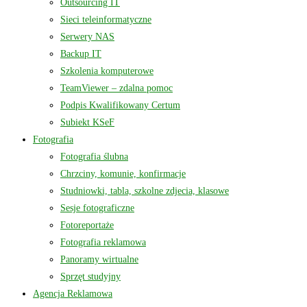
Outsourcing IT
Sieci teleinformatyczne
Serwery NAS
Backup IT
Szkolenia komputerowe
TeamViewer – zdalna pomoc
Podpis Kwalifikowany Certum
Subiekt KSeF
Fotografia
Fotografia ślubna
Chrzciny, komunie, konfirmacje
Studniowki, tabla, szkolne zdjecia, klasowe
Sesje fotograficzne
Fotoreportaże
Fotografia reklamowa
Panoramy wirtualne
Sprzęt studyjny
Agencja Reklamowa