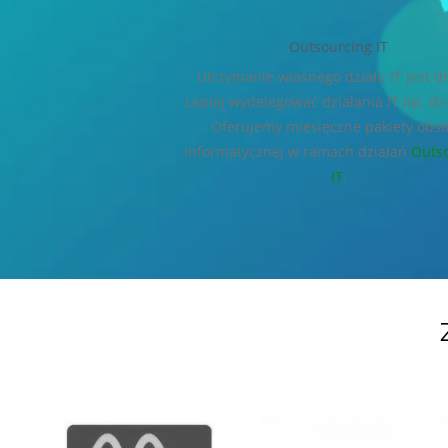
Outsourcing IT
Utrzymanie własnego działu IT jest dr
Lepiej wydelegować działania IT np. do
Oferujemy miesięczne pakiety obsł
informatycznej w ramach działań
Outs
IT
.