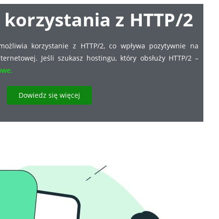
 korzystania z HTTP/2
umożliwia korzystanie z HTTP/2, co wpływa pozytywnie na
ternetowej. Jeśli szukasz hostingu, który obsłuży HTTP/2 –
gowe
.
Dowiedz się więcej