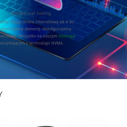
Domeny oraz hosting
żymy Twoją stronę internetową od A do
arejestrujemy domenę, skonfigurujemy
pocztowe. Wszystko na naszym
hostingu
korzystającym z technologii NVMe.
Y