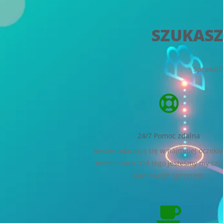
SZUKASZ
Sprawdź 
24/7 Pomoc zdalna
Awarie zdarzają się w najmniej oczek
momentach. Od tego jesteśmy my czu
nad Twoim sprzętem