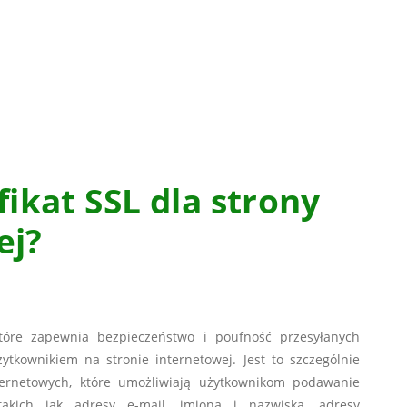
fikat SSL dla strony
ej?
 które zapewnia bezpieczeństwo i poufność przesyłanych
kownikiem na stronie internetowej. Jest to szczególnie
ernetowych, które umożliwiają użytkownikom podawanie
akich jak adresy e-mail, imiona i nazwiska, adresy