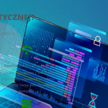
TYCZNEJ?
zrobić 🙂
Powolne działanie sieci Wifi
o już pora skorzystać z technologii WiFi
? Dobierzemy odpowiednie anteny i
nfigurujemy Twoją sieć, by pracowała
wydajniej