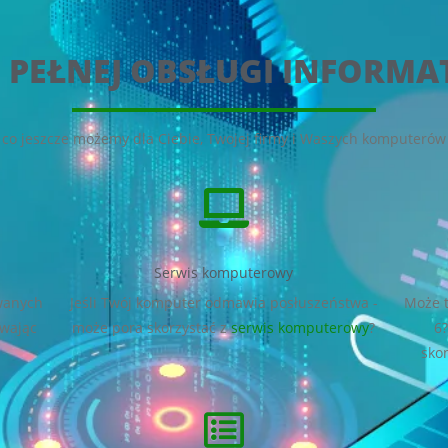
 PEŁNEJ OBSŁUGI INFORMA
co jeszcze możemy dla Ciebie, Twojej firmy i Waszych komputerów 
Serwis komputerowy
iwanych
Jeśli Twój komputer odmawia posłuszeństwa -
Może t
wając
może pora skorzystać z
serwis komputerowy
?
6
sko