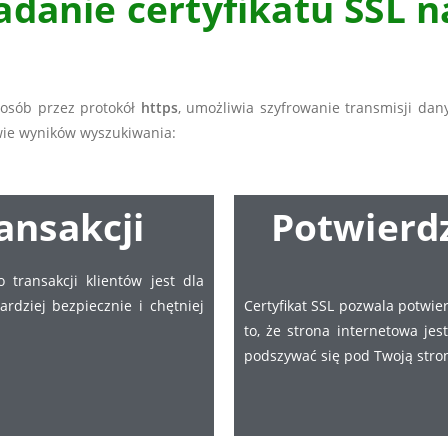
iadanie certyfikatu SSL n
posób przez protokół
https
, umożliwia szyfrowanie transmisji da
wie wyników wyszukiwania:
ansakcji
Potwierd
 transakcji klientów jest dla
ardziej bezpiecznie i chętniej
Certyfikat SSL pozwala potwi
to, że strona internetowa je
podszywać się pod Twoją stro