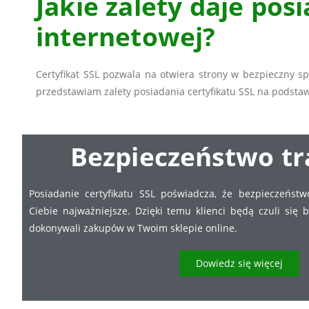
Jakie zalety daje pos
internetowej?
Certyfikat SSL pozwala na otwiera strony w bezpieczny s
przedstawiam zalety posiadania certyfikatu SSL na podsta
Bezpieczeństwo tr
Posiadanie certyfikatu SSL poświadcza, że bezpieczeństwo
Ciebie najważniejsze. Dzięki temu klienci będą czuli się b
dokonywali zakupów w Twoim sklepie online.
Dowiedz się więcej