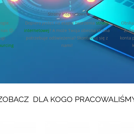
Strony internetowe
ogie.
Dopiero jesteś na etapie tworzenia
strony
Obsłu
 nas 🙂
internetowej
? A może Twoja obecna strona
Z. Z
ugi
potrzebuje odświeżenia? Skontaktuj się z
konta 
ourcing
nami!
ZOBACZ DLA KOGO PRACOWALIŚM