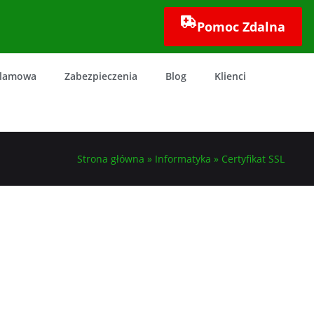
Pomoc Zdalna
klamowa
Zabezpieczenia
Blog
Klienci
Strona główna
»
Informatyka
»
Certyfikat SSL