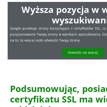
Wyższa pozycja w 
wyszukiwan
Google punktuje strony korzystające z certyfikatów SSL, 
pozycjonowanie Twojej strony w wynikach wyszukiwania. Dz
na to, że więcej osób odwiedzi Twoją stronę.
Dowiedz się więcej
Podsumowując, posia
certyfikatu SSL ma wie