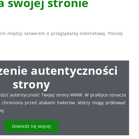
a swojej stronie
nych między serwerem a przeglądarką internetową. Poniżej
zenie autentyczności
strony
erdzić autentyczność Twojej strony WWW. W praktyce oznacza
st chroniona przed atakami hakerów, którzy mogą próbować
nę.
Dowiedz się więcej