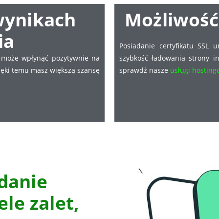
wynikach
Możliwość
ia
Posiadanie certyfikatu SSL 
co może wpłynąć pozytywnie na
szybkość ładowania strony in
ięki temu masz większą szansę
sprawdź nasze
usługi hostin
danie
le zalet,