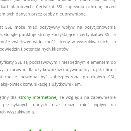
kart płatniczych. Certyfikat SSL zapewnia ochronę przed
em tych danych przez osoby nieuprawnione.
ikat SSL może mieć pozytywny wpływ na pozycjonowanie
 Google punktuje strony korzystające z certyfikatów SSL, a
u może zwiększyć widoczność strony w wyszukiwarkach, co
 odwiedzin i potencjalnych klientów.
rtyfikaty SSL są podstawowym i niezbędnym elementem do
wych zarówno dla użytkowników indywidualnych, jak i firm i
Internecie powinna być zabezpieczona protokołem SSL,
 jakąkolwiek komunikację z użytkownikiem.
zbędny dla
strony internetowej
ze względu na zapewnienie
ci przesyłanych danych oraz może mieć wpływ na
ach wyszukiwania.