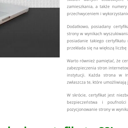
zamieszkania, a także numery 
przechwyceniem i wykorzystani
Dodatkowo, posiadany certyf
strony w wynikach wyszukiwania.
posiadanie takiego certyfikat
przekłada się na większą liczbę
Warto również pamiętać, że ce
zabezpieczenia stron interneto
instytucji. Każda strona w 
zwłaszcza te, które umożliwiają
W skrócie, certyfikat jest nie
bezpieczeństwa i poufnoś
pozycjonowanie strony w wynik