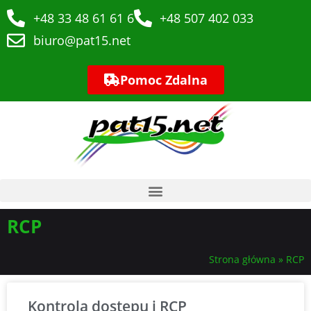
+48 33 48 61 61 6
+48 507 402 033
biuro@pat15.net
Pomoc Zdalna
RCP
Strona główna
»
RCP
Kontrola dostępu i RCP