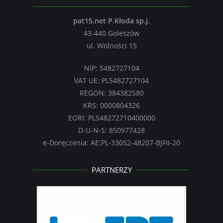
pat15.net P.Kłoda sp.j.
43-440 Goleszów
ul. Wolności 15
NIP: 5482727104
VAT UE: PL5482727104
REGON: 384382580
KRS: 0000804326
EORI: PL548272710400000
D-U-N-S: 850977428
e-Doręczenia: AE:PL-33052-48207-BJFII-20
PARTNERZY