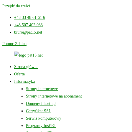
Przejdź do treści
+48 33 48 61 61 6
+48 507 402 033
biuro@pat15.net
Pomoc Zdalna
Strona główna
Oferta
Informatyka
Strony internetowe
Strony internetowe na abonament
Domeny i hosting
Certyfikat SSL
Serwis komputerowy
Programy InsERT