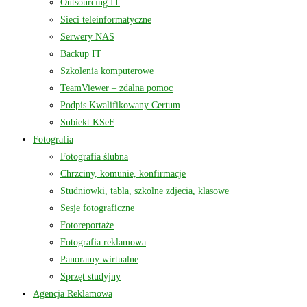
Outsourcing IT
Sieci teleinformatyczne
Serwery NAS
Backup IT
Szkolenia komputerowe
TeamViewer – zdalna pomoc
Podpis Kwalifikowany Certum
Subiekt KSeF
Fotografia
Fotografia ślubna
Chrzciny, komunie, konfirmacje
Studniowki, tabla, szkolne zdjecia, klasowe
Sesje fotograficzne
Fotoreportaże
Fotografia reklamowa
Panoramy wirtualne
Sprzęt studyjny
Agencja Reklamowa