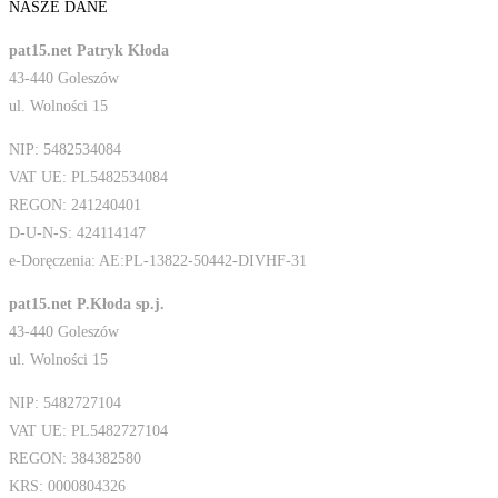
NASZE DANE
pat15.net Patryk Kłoda
43-440 Goleszów
ul. Wolności 15
NIP: 5482534084
VAT UE: PL5482534084
REGON: 241240401
D-U-N-S: 424114147
e-Doręczenia: AE:PL-13822-50442-DIVHF-31
pat15.net P.Kłoda sp.j.
43-440 Goleszów
ul. Wolności 15
NIP: 5482727104
VAT UE: PL5482727104
REGON: 384382580
KRS: 0000804326