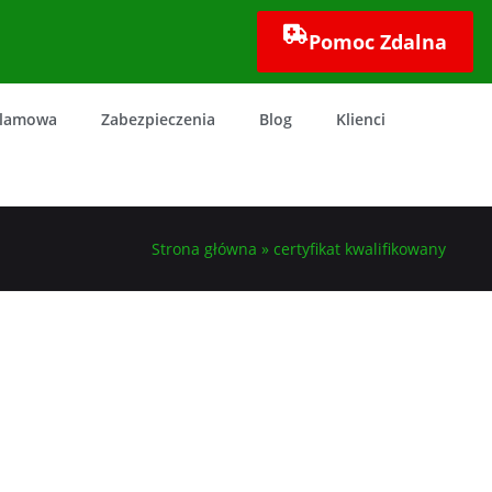
Pomoc Zdalna
klamowa
Zabezpieczenia
Blog
Klienci
Strona główna
»
certyfikat kwalifikowany