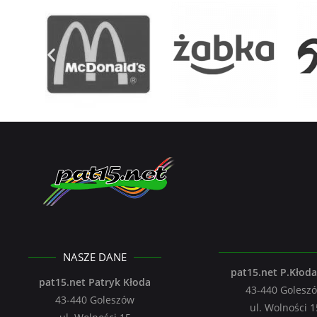
NASZE DANE
pat15.net P.Kłoda 
pat15.net Patryk Kłoda
43-440 Golesz
43-440 Goleszów
ul. Wolności 1