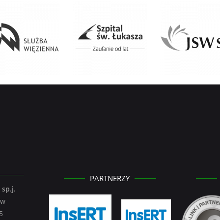
PARTNERZY
sp.j.
ów
5