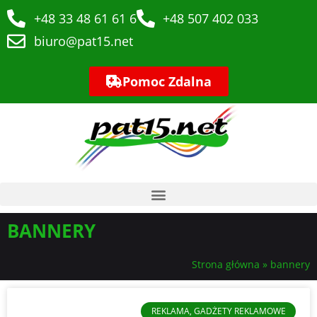
+48 33 48 61 61 6
+48 507 402 033
biuro@pat15.net
Pomoc Zdalna
BANNERY
Strona główna
»
bannery
REKLAMA, GADŻETY REKLAMOWE