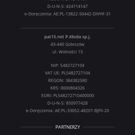
D-U-N-S: 424114147
e-Doręczenia: AE:PL-13822-50442-DIVHF-31
pat15.net P.Kłoda sp.j.
43-440 Goleszów
ul. Wolności 15
NIP: 5482727104
VAT UE: PL5482727104
REGON: 384382580
KRS: 0000804326
EORI: PL548272710400000
D-U-N-S: 850977428
e-Doręczenia: AE:PL-33052-48207-BJFII-20
PARTNERZY