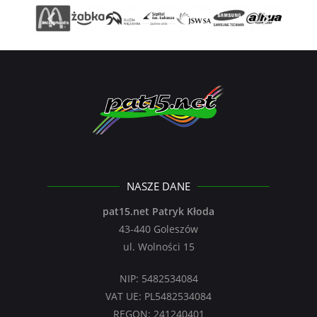
NASZE DANE
pat15.net Patryk Kłoda
43-440 Goleszów
ul. Wolności 15
NIP: 5482534084
VAT UE: PL5482534084
REGON: 241240401