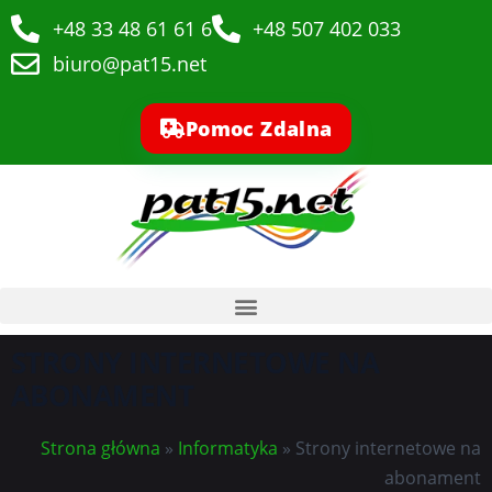
+48 33 48 61 61 6
+48 507 402 033
biuro@pat15.net
Pomoc Zdalna
STRONY INTERNETOWE NA
ABONAMENT
Strona główna
»
Informatyka
»
Strony internetowe na
abonament