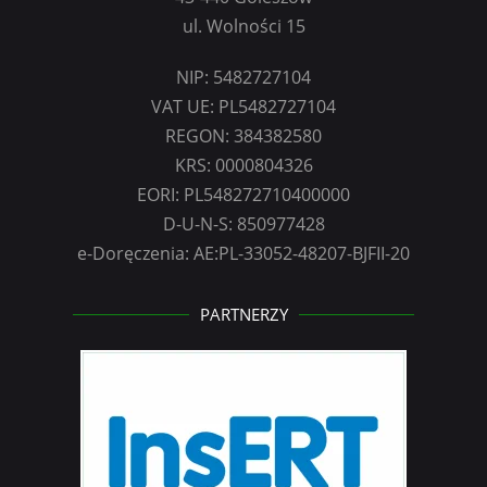
ul. Wolności 15
NIP: 5482727104
VAT UE: PL5482727104
REGON: 384382580
KRS: 0000804326
EORI: PL548272710400000
D-U-N-S: 850977428
e-Doręczenia: AE:PL-33052-48207-BJFII-20
PARTNERZY