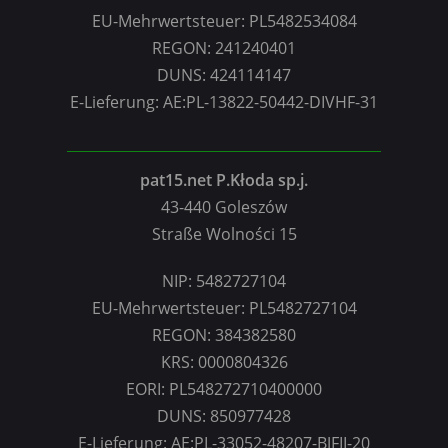
EU-Mehrwertsteuer: PL5482534084
REGON: 241240401
DUNS: 424114147
E-Lieferung: AE:PL-13822-50442-DIVHF-31
pat15.net P.Kłoda sp.j.
43-440 Goleszów
Straße Wolności 15
NIP: 5482727104
EU-Mehrwertsteuer: PL5482727104
REGON: 384382580
KRS: 0000804326
EORI: PL548272710400000
DUNS: 850977428
E-Lieferung: AE:PL-33052-48207-BJFII-20