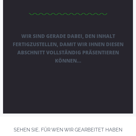
WIR SIND GERADE DABEI, DEN INHALT
FERTIGZUSTELLEN, DAMIT WIR IHNEN DIESEN
ABSCHNITT VOLLSTÄNDIG PRÄSENTIEREN
KÖNNEN...
SEHEN SIE, FÜR WEN WIR GEARBEITET HABEN