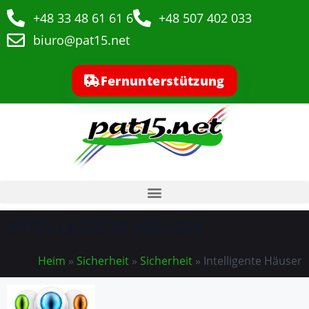
+48 33 48 61 61 6
+48 507 402 033
biuro@pat15.net
Fernunterstützung
INTELLIGENTE HÄUSER
Heim
»
Sicherheit
»
Sicherheit
»
Intelligente Häuser