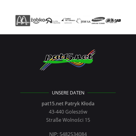
UNSERE DATEN
pat15.net Patryk Kłoda
43-440 Goleszów
Straße Wolności 15
NIP: 5482534084