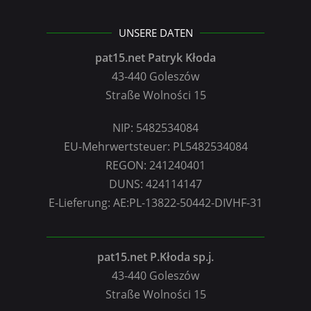
UNSERE DATEN
pat15.net Patryk Kłoda
43-440 Goleszów
Straße Wolności 15
NIP: 5482534084
EU-Mehrwertsteuer: PL5482534084
REGON: 241240401
DUNS: 424114147
E-Lieferung: AE:PL-13822-50442-DIVHF-31
pat15.net P.Kłoda sp.j.
43-440 Goleszów
Straße Wolności 15