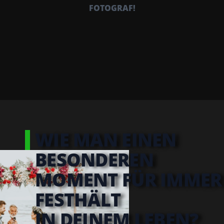
FOTOGRAF!
WIE MAN EINEN
BESONDEREN
MOMENT FÜR IMMER
FESTHÄLT
IN DEINEM LEBEN?