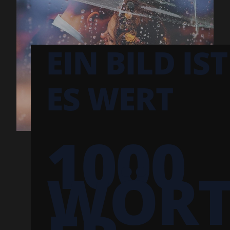
EIN BILD IST
ES WERT
1000
WÖR