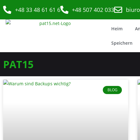
+48 33 48 61 61 6
+48 507 402 033
biur
Heim
A
Speichern
PAT15
BLOG